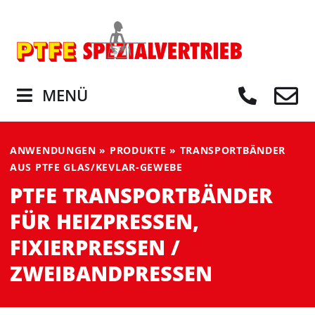
MENÜ
ANWENDUNGEN
»
PRODUKTE
»
TRANSPORTBÄNDER
AUS PTFE GLAS/KEVLAR-GEWEBE
PTFE TRANSPORTBÄNDER
FÜR HEIZPRESSEN,
FIXIERPRESSEN /
ZWEIBANDPRESSEN