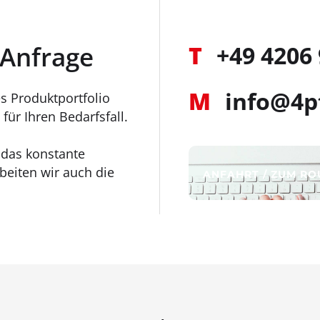
 Anfrage
T
+49 4206
M
info@4p
s Produktportfolio
für Ihren Bedarfsfall.
r das konstante
eiten wir auch die
ANFAHRT / ZUM R