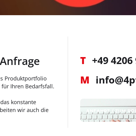
 Anfrage
T
+49 4206
M
info@4p
s Produktportfolio
für Ihren Bedarfsfall.
r das konstante
eiten wir auch die
ANFAHRT / ZUM R