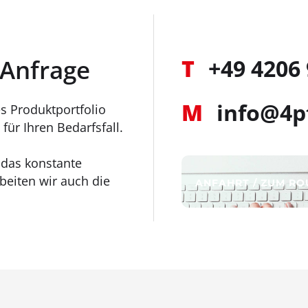
 Anfrage
T
+49 4206
M
info@4p
s Produktportfolio
für Ihren Bedarfsfall.
r das konstante
eiten wir auch die
ANFAHRT / ZUM R